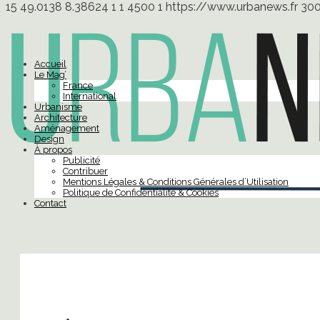
15
49.0138
8.38624
1
1
4500
1
https://www.urbanews.fr
30
Accueil
Le Mag’
France
International
Urbanisme
Architecture
Aménagement
Design
À propos
Publicité
Contribuer
Mentions Légales & Conditions Générales d’Utilisation
Politique de Confidentialité & Cookies
Contact