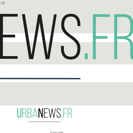
0
0
Accueil