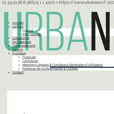
15
49.0138
8.38624
1
1
4500
1
https://www.urbanews.fr
30
Accueil
Le Mag’
France
International
Urbanisme
Architecture
Aménagement
Design
À propos
Publicité
Contribuer
Mentions Légales & Conditions Générales d’Utilisation
Politique de Confidentialité & Cookies
Contact