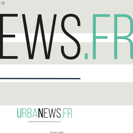
0
0
Accueil