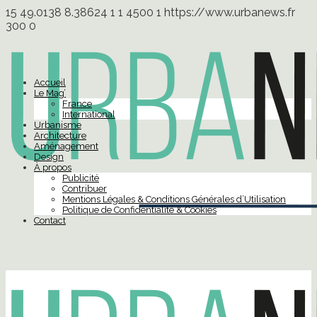
15
49.0138
8.38624
1
1
4500
1
https://www.urbanews.fr
300
0
Accueil
Le Mag’
France
International
Urbanisme
Architecture
Aménagement
Design
À propos
Publicité
Contribuer
Mentions Légales & Conditions Générales d’Utilisation
Politique de Confidentialité & Cookies
Contact