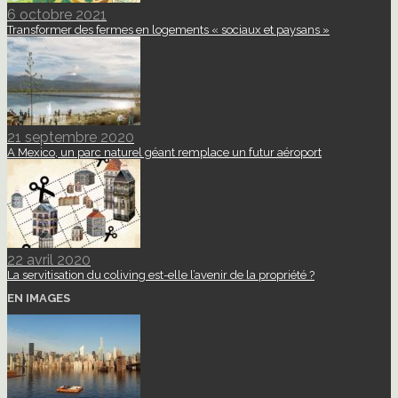
6 octobre 2021
Transformer des fermes en logements « sociaux et paysans »
21 septembre 2020
A Mexico, un parc naturel géant remplace un futur aéroport
22 avril 2020
La servitisation du coliving est-elle l’avenir de la propriété ?
EN IMAGES