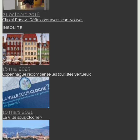
21 octobre 2016
Clip of Friday : Réflexions avec Jean Nouvel
INSOLITE
16 mai 2025
Copenhague récompense les touristes vertueux
10 mars 2021
La Ville sous Cloche ?