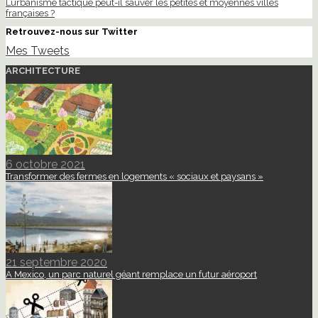
L’urbanisme tactique peut-il sauver les petites et moyennes villes
françaises ?
Retrouvez-nous sur Twitter
Mes Tweets
ARCHITECTURE
6 octobre 2021
Transformer des fermes en logements « sociaux et paysans »
21 septembre 2020
A Mexico, un parc naturel géant remplace un futur aéroport