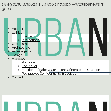
15
49.0138
8.38624
1
1
4500
1
https://www.urbanews.fr
300
0
Accueil
Le Mag’
France
International
Urbanisme
Architecture
Aménagement
Design
À propos
Publicité
Contribuer
Mentions Légales & Conditions Générales d’Utilisation
Politique de Confidentialité & Cookies
Contact