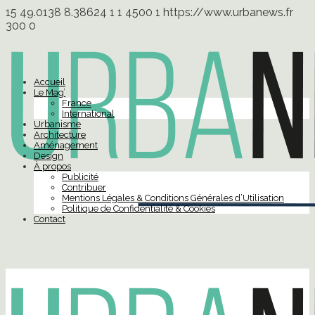
15
49.0138
8.38624
1
1
4500
1
https://www.urbanews.fr
300
0
Accueil
Le Mag’
France
International
Urbanisme
Architecture
Aménagement
Design
À propos
Publicité
Contribuer
Mentions Légales & Conditions Générales d’Utilisation
Politique de Confidentialité & Cookies
Contact