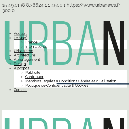
15
49.0138
8.38624
1
1
4500
1
https://www.urbanews.fr
300
0
Accueil
Le Mag’
France
International
Urbanisme
Architecture
Aménagement
Design
À propos
Publicité
Contribuer
Mentions Légales & Conditions Générales d’Utilisation
Politique de Confidentialité & Cookies
Contact