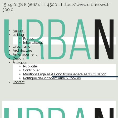
15
49.0138
8.38624
1
1
4500
1
https://www.urbanews.fr
300
0
Accueil
Le Mag’
France
International
Urbanisme
Architecture
Aménagement
Design
À propos
Publicité
Contribuer
Mentions Légales & Conditions Générales d’Utilisation
Politique de Confidentialité & Cookies
Contact