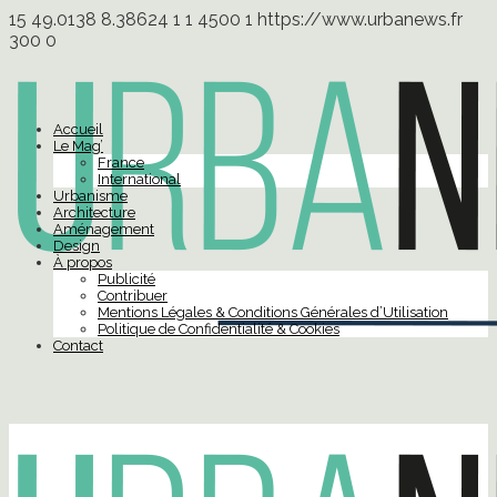
15
49.0138
8.38624
1
1
4500
1
https://www.urbanews.fr
300
0
Accueil
Le Mag’
France
International
Urbanisme
Architecture
Aménagement
Design
À propos
Publicité
Contribuer
Mentions Légales & Conditions Générales d’Utilisation
Politique de Confidentialité & Cookies
Contact