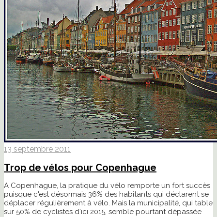
13 septembre 2011
Trop de vélos pour Copenhague
A Copenhague, la pratique du vélo remporte un fort succès
puisque c'est désormais 36% des habitants qui déclarent se
déplacer régulièrement à vélo. Mais la municipalité, qui table
sur 50% de cyclistes d'ici 2015, semble pourtant dépassée