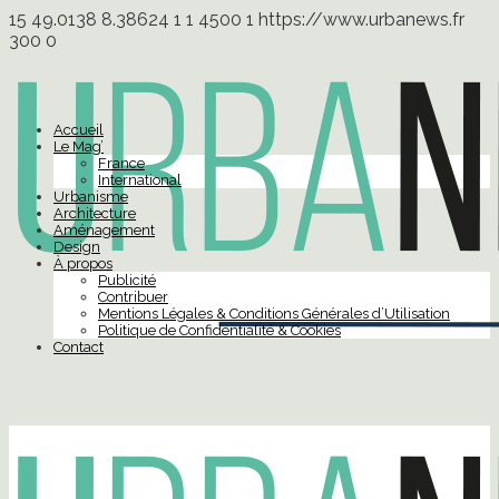
15
49.0138
8.38624
1
1
4500
1
https://www.urbanews.fr
300
0
Accueil
Le Mag’
France
International
Urbanisme
Architecture
Aménagement
Design
À propos
Publicité
Contribuer
Mentions Légales & Conditions Générales d’Utilisation
Politique de Confidentialité & Cookies
Contact