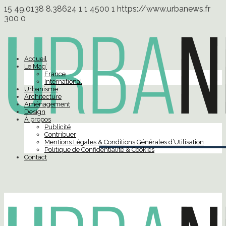
15
49.0138
8.38624
1
1
4500
1
https://www.urbanews.fr
300
0
Accueil
Le Mag’
France
International
Urbanisme
Architecture
Aménagement
Design
À propos
Publicité
Contribuer
Mentions Légales & Conditions Générales d’Utilisation
Politique de Confidentialité & Cookies
Contact