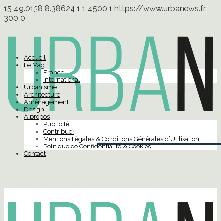
15
49.0138
8.38624
1
1
4500
1
https://www.urbanews.fr
300
0
Accueil
Le Mag’
France
International
Urbanisme
Architecture
Aménagement
Design
À propos
Publicité
Contribuer
Mentions Légales & Conditions Générales d’Utilisation
Politique de Confidentialité & Cookies
Contact