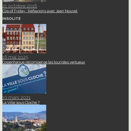
21 octobre 2016
Clip of Friday : Réflexions avec Jean Nouvel
INSOLITE
16 mai 2025
Copenhague récompense les touristes vertueux
10 mars 2021
La Ville sous Cloche ?