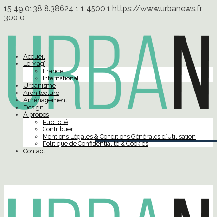
15
49.0138
8.38624
1
1
4500
1
https://www.urbanews.fr
300
0
Accueil
Le Mag’
France
International
Urbanisme
Architecture
Aménagement
Design
À propos
Publicité
Contribuer
Mentions Légales & Conditions Générales d’Utilisation
Politique de Confidentialité & Cookies
Contact