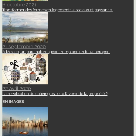
6 octobre 2021
Transformer des fermes en logements « sociaux et paysans »
21 septembre 2020
A Mexico, un parc naturel géant remplace un futur aéroport
22 avril 2020
La servitisation du coliving est-elle l’avenir de la propriété ?
EN IMAGES