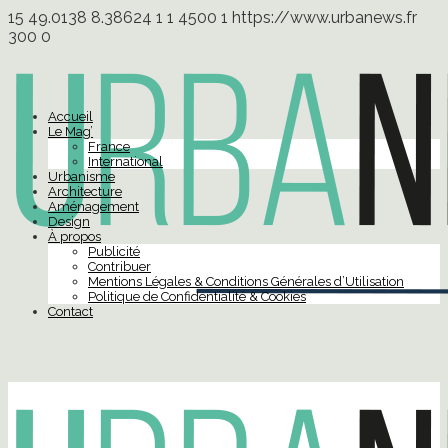
15
49.0138
8.38624
1
1
4500
1
https://www.urbanews.fr
300
0
Accueil
Le Mag’
France
International
Urbanisme
Architecture
Aménagement
Design
À propos
Publicité
Contribuer
Mentions Légales & Conditions Générales d’Utilisation
Politique de Confidentialité & Cookies
Contact