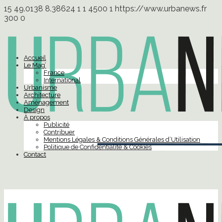
15
49.0138
8.38624
1
1
4500
1
https://www.urbanews.fr
300
0
Accueil
Le Mag’
France
International
Urbanisme
Architecture
Aménagement
Design
À propos
Publicité
Contribuer
Mentions Légales & Conditions Générales d’Utilisation
Politique de Confidentialité & Cookies
Contact