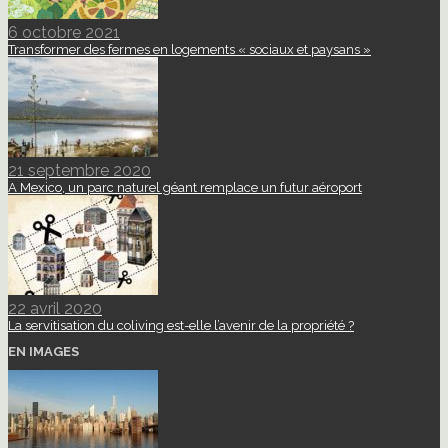
6 octobre 2021
Transformer des fermes en logements « sociaux et paysans »
21 septembre 2020
A Mexico, un parc naturel géant remplace un futur aéroport
22 avril 2020
La servitisation du coliving est-elle l’avenir de la propriété ?
EN IMAGES