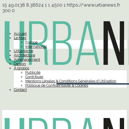
15
49.0138
8.38624
1
1
4500
1
https://www.urbanews.fr
300
0
Accueil
Le Mag’
France
International
Urbanisme
Architecture
Aménagement
Design
À propos
Publicité
Contribuer
Mentions Légales & Conditions Générales d’Utilisation
Politique de Confidentialité & Cookies
Contact