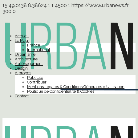
15
49.0138
8.38624
1
1
4500
1
https://www.urbanews.fr
300
0
Accueil
Le Mag’
France
International
Urbanisme
Architecture
Aménagement
Design
À propos
Publicité
Contribuer
Mentions Légales & Conditions Générales d’Utilisation
Politique de Confidentialité & Cookies
Contact