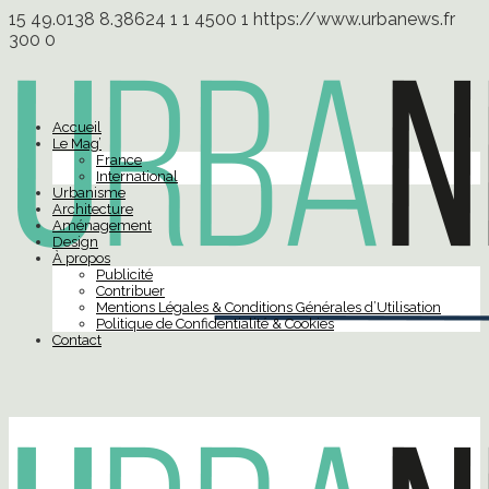
15
49.0138
8.38624
1
1
4500
1
https://www.urbanews.fr
300
0
Accueil
Le Mag’
France
International
Urbanisme
Architecture
Aménagement
Design
À propos
Publicité
Contribuer
Mentions Légales & Conditions Générales d’Utilisation
Politique de Confidentialité & Cookies
Contact