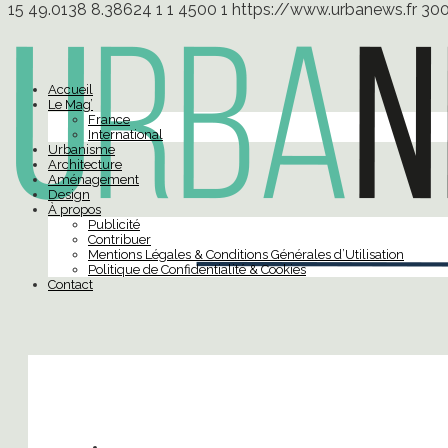
15
49.0138
8.38624
1
1
4500
1
https://www.urbanews.fr
30
Accueil
Le Mag’
France
International
Urbanisme
Architecture
Aménagement
Design
À propos
Publicité
Contribuer
Mentions Légales & Conditions Générales d’Utilisation
Politique de Confidentialité & Cookies
Contact