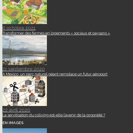
6 octobre 2021
Transformer des fermes en logements « sociaux et paysans »
21 septembre 2020
A Mexico, un parc naturel géant remplace un futur aéroport
22 avril 2020
La servitisation du coliving est-elle l’avenir de la propriété ?
EN IMAGES