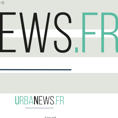
0
0
Accueil