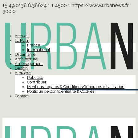
15
49.0138
8.38624
1
1
4500
1
https://www.urbanews.fr
300
0
Accueil
Le Mag’
France
International
Urbanisme
Architecture
Aménagement
Design
À propos
Publicité
Contribuer
Mentions Légales & Conditions Générales d’Utilisation
Politique de Confidentialité & Cookies
Contact