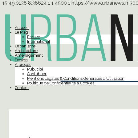
15
49.0138
8.38624
1
1
4500
1
https://www.urbanews.fr
30
Accueil
Le Mag’
France
International
Urbanisme
Architecture
Aménagement
Design
À propos
Publicité
Contribuer
Mentions Légales & Conditions Générales d’Utilisation
Politique de Confidentialité & Cookies
Contact