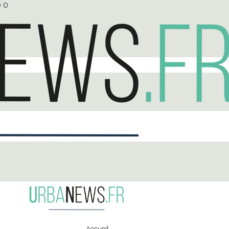
0
0
Accueil