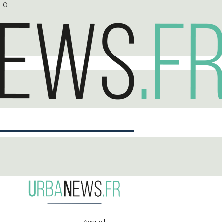
0
0
Accueil