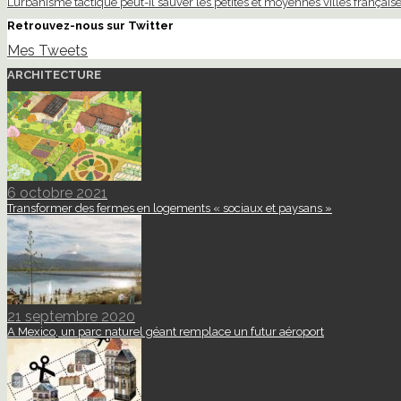
L’urbanisme tactique peut-il sauver les petites et moyennes villes française
Retrouvez-nous sur Twitter
Mes Tweets
ARCHITECTURE
6 octobre 2021
Transformer des fermes en logements « sociaux et paysans »
21 septembre 2020
A Mexico, un parc naturel géant remplace un futur aéroport