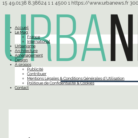
15
49.0138
8.38624
1
1
4500
1
https://www.urbanews.fr
30
Accueil
Le Mag’
France
International
Urbanisme
Architecture
Aménagement
Design
À propos
Publicité
Contribuer
Mentions Légales & Conditions Générales d’Utilisation
Politique de Confidentialité & Cookies
Contact