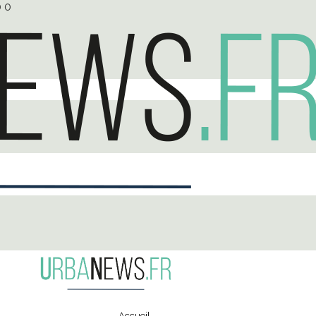
0
0
Accueil