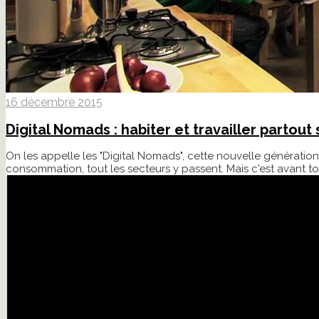
16 décembre 2015
Digital Nomads : habiter et travailler partout 
On les appelle les "Digital Nomads", cette nouvelle génération
consommation, tout les secteurs y passent. Mais c'est avant t