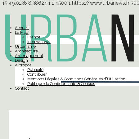
15
49.0138
8.38624
1
1
4500
1
https://www.urbanews.fr
30
Accueil
Le Mag’
France
International
Urbanisme
Architecture
Aménagement
Design
À propos
Publicité
Contribuer
Mentions Légales & Conditions Générales d’Utilisation
Politique de Confidentialité & Cookies
Contact