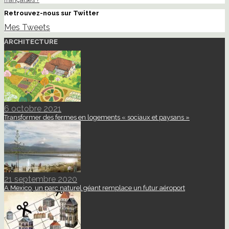
Retrouvez-nous sur Twitter
Mes Tweets
ARCHITECTURE
6 octobre 2021
Transformer des fermes en logements « sociaux et paysans »
21 septembre 2020
A Mexico, un parc naturel géant remplace un futur aéroport