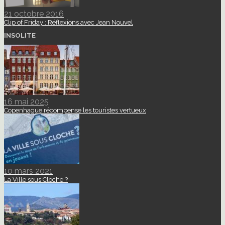
21 octobre 2016
Clip of Friday : Réflexions avec Jean Nouvel
INSOLITE
16 mai 2025
Copenhague récompense les touristes vertueux
10 mars 2021
La Ville sous Cloche ?