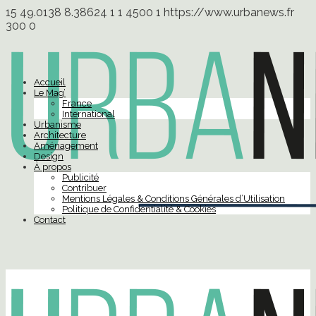
15
49.0138
8.38624
1
1
4500
1
https://www.urbanews.fr
300
0
Accueil
Le Mag’
France
International
Urbanisme
Architecture
Aménagement
Design
À propos
Publicité
Contribuer
Mentions Légales & Conditions Générales d’Utilisation
Politique de Confidentialité & Cookies
Contact