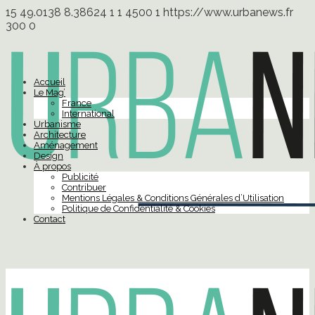
15
49.0138
8.38624
1
1
4500
1
https://www.urbanews.fr
300
0
Accueil
Le Mag’
France
International
Urbanisme
Architecture
Aménagement
Design
À propos
Publicité
Contribuer
Mentions Légales & Conditions Générales d’Utilisation
Politique de Confidentialité & Cookies
Contact