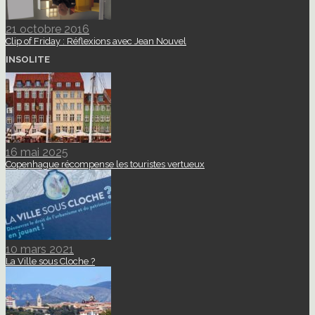
21 octobre 2016
Clip of Friday : Réflexions avec Jean Nouvel
INSOLITE
16 mai 2025
Copenhague récompense les touristes vertueux
10 mars 2021
La Ville sous Cloche ?