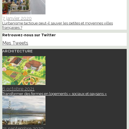
7 janvier 2020
L’urbanisme tactique peut-il sauver les petites et moyennes villes
françaises ?
Retrouvez-nous sur Twitter
Mes Tweets
ARCHITECTURE
6 octobre 2021
Transformer des fermes en logements « sociaux et paysans »
21 septembre 2020