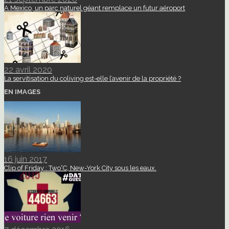
A Mexico, un parc naturel géant remplace un futur aéroport
22 avril 2020
La servitisation du coliving est-elle l’avenir de la propriété ?
EN IMAGES
16 juin 2017
Clip of Friday : Two°C, New-York City sous les eaux.