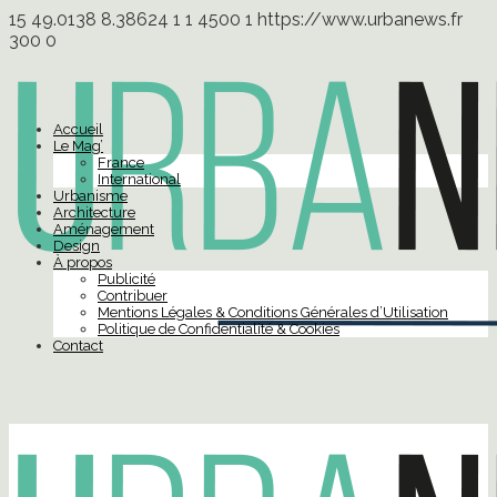
15
49.0138
8.38624
1
1
4500
1
https://www.urbanews.fr
300
0
Accueil
Le Mag’
France
International
Urbanisme
Architecture
Aménagement
Design
À propos
Publicité
Contribuer
Mentions Légales & Conditions Générales d’Utilisation
Politique de Confidentialité & Cookies
Contact