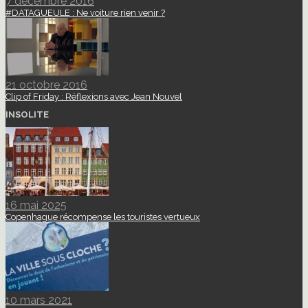
7 décembre 2016
#DATAGUEULE : Ne voiture rien venir ?
21 octobre 2016
Clip of Friday : Réflexions avec Jean Nouvel
INSOLITE
16 mai 2025
Copenhague récompense les touristes vertueux
10 mars 2021