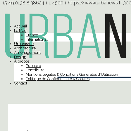
15
49.0138
8.38624
1
1
4500
1
https://www.urbanews.fr
30
Accueil
Le Mag’
France
International
Urbanisme
Architecture
Aménagement
Design
À propos
Publicité
Contribuer
Mentions Légales & Conditions Générales d’Utilisation
Politique de Confidentialité & Cookies
Contact