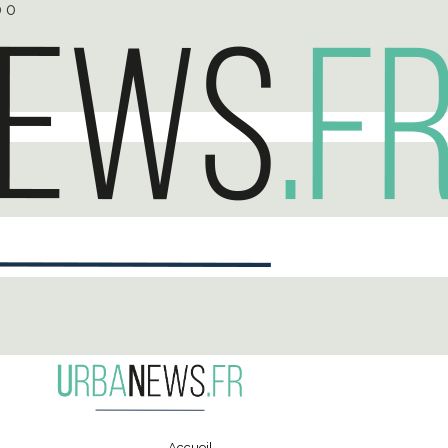
0
0
Accueil