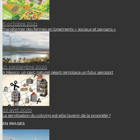
6 octobre 2021
Transformer des fermes en logements « sociaux et paysans »
21 septembre 2020
A Mexico, un parc naturel géant remplace un futur aéroport
22 avril 2020
La servitisation du coliving est-elle l’avenir de la propriété ?
EN IMAGES