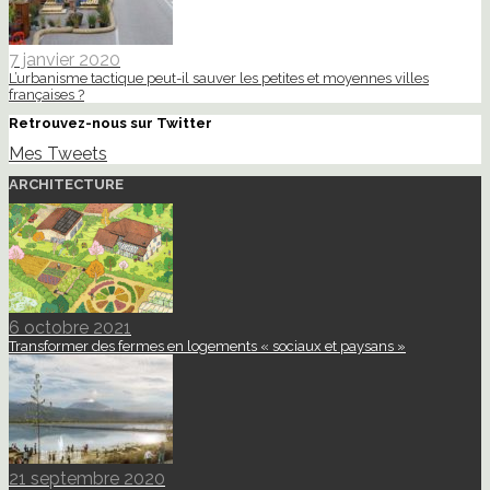
7 janvier 2020
L’urbanisme tactique peut-il sauver les petites et moyennes villes
françaises ?
Retrouvez-nous sur Twitter
Mes Tweets
ARCHITECTURE
6 octobre 2021
Transformer des fermes en logements « sociaux et paysans »
21 septembre 2020