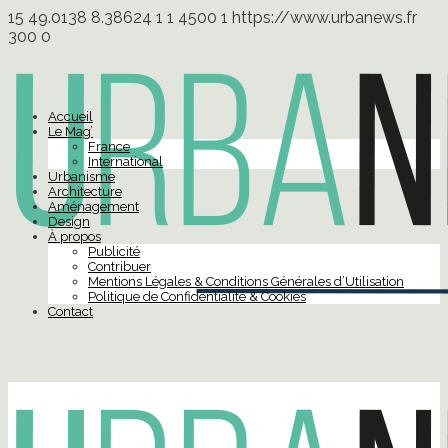
15
49.0138
8.38624
1
1
4500
1
https://www.urbanews.fr
300
0
Accueil
Le Mag’
France
International
Urbanisme
Architecture
Aménagement
Design
À propos
Publicité
Contribuer
Mentions Légales & Conditions Générales d’Utilisation
Politique de Confidentialité & Cookies
Contact