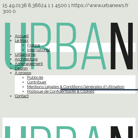
15
49.0138
8.38624
1
1
4500
1
https://www.urbanews.fr
300
0
Accueil
Le Mag’
France
International
Urbanisme
Architecture
Aménagement
Design
À propos
Publicité
Contribuer
Mentions Légales & Conditions Générales d’Utilisation
Politique de Confidentialité & Cookies
Contact