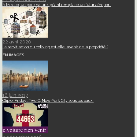
A Mexico, un parc naturel géant remplace un futur aéroport
22 avril 2020
La servitisation du coliving est-elle l’avenir de la propriété ?
EN IMAGES
16 juin 2017
Clip of Friday : Two°C, New-York City sous les eaux.