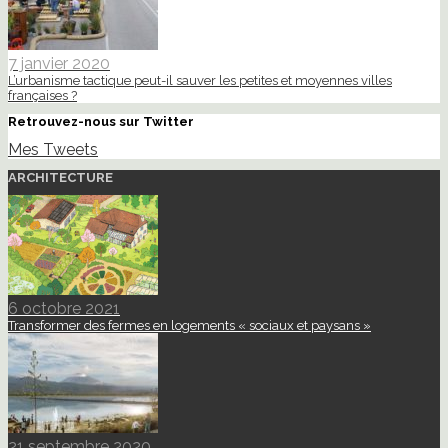
7 janvier 2020
L’urbanisme tactique peut-il sauver les petites et moyennes villes
françaises ?
Retrouvez-nous sur Twitter
Mes Tweets
ARCHITECTURE
6 octobre 2021
Transformer des fermes en logements « sociaux et paysans »
21 septembre 2020