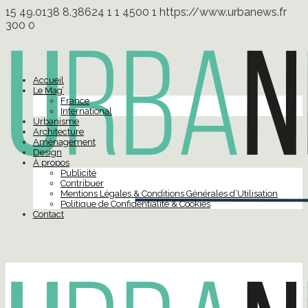
15
49.0138
8.38624
1
1
4500
1
https://www.urbanews.fr
300
0
Accueil
Le Mag’
France
International
Urbanisme
Architecture
Aménagement
Design
À propos
Publicité
Contribuer
Mentions Légales & Conditions Générales d’Utilisation
Politique de Confidentialité & Cookies
Contact