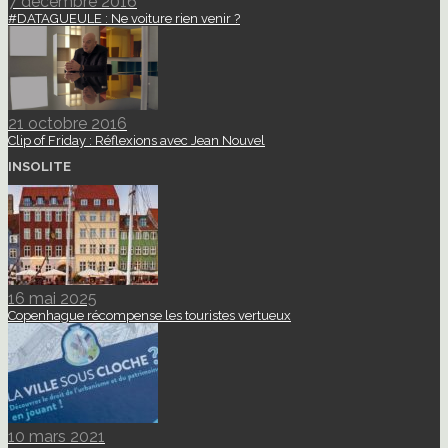
7 décembre 2016
#DATAGUEULE : Ne voiture rien venir ?
21 octobre 2016
Clip of Friday : Réflexions avec Jean Nouvel
INSOLITE
16 mai 2025
Copenhague récompense les touristes vertueux
10 mars 2021