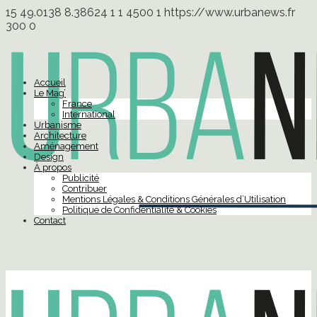
15
49.0138
8.38624
1
1
4500
1
https://www.urbanews.fr
300
0
Accueil
Le Mag’
France
International
Urbanisme
Architecture
Aménagement
Design
À propos
Publicité
Contribuer
Mentions Légales & Conditions Générales d’Utilisation
Politique de Confidentialité & Cookies
Contact