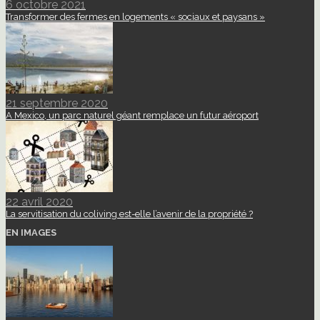
6 octobre 2021
Transformer des fermes en logements « sociaux et paysans »
21 septembre 2020
A Mexico, un parc naturel géant remplace un futur aéroport
22 avril 2020
La servitisation du coliving est-elle l’avenir de la propriété ?
EN IMAGES