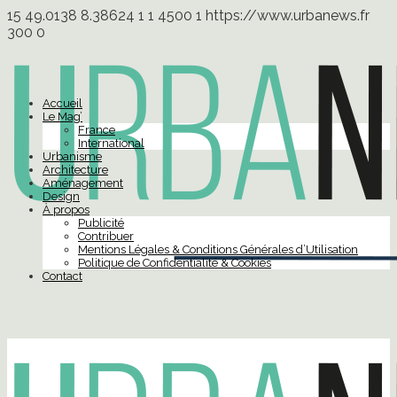
15
49.0138
8.38624
1
1
4500
1
https://www.urbanews.fr
300
0
Accueil
Le Mag’
France
International
Urbanisme
Architecture
Aménagement
Design
À propos
Publicité
Contribuer
Mentions Légales & Conditions Générales d’Utilisation
Politique de Confidentialité & Cookies
Contact