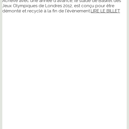
Achevé avec une année d'avance, le stade de Basket des
Jeux Olympiques de Londres 2012, est conçu pour être
démonté et recyclé à la fin de l'évènement.
LIRE LE BILLET