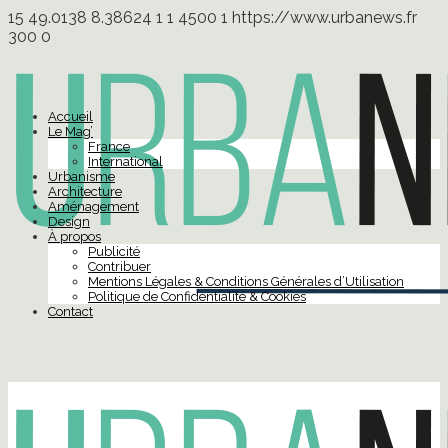
15
49.0138
8.38624
1
1
4500
1
https://www.urbanews.fr
300
0
Accueil
Le Mag’
France
International
Urbanisme
Architecture
Aménagement
Design
À propos
Publicité
Contribuer
Mentions Légales & Conditions Générales d’Utilisation
Politique de Confidentialité & Cookies
Contact