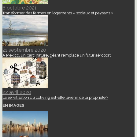
6 octobre 2021
Transformer des fermes en logements « sociaux et paysans »
21 septembre 2020
A Mexico, un parc naturel géant remplace un futur aéroport
22 avril 2020
La servitisation du coliving est-elle l’avenir de la propriété ?
EN IMAGES