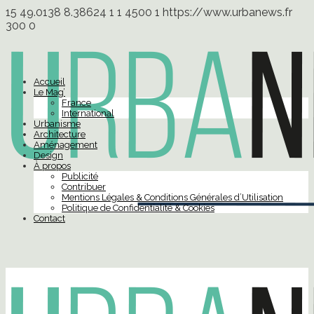
15
49.0138
8.38624
1
1
4500
1
https://www.urbanews.fr
300
0
Accueil
Le Mag’
France
International
Urbanisme
Architecture
Aménagement
Design
À propos
Publicité
Contribuer
Mentions Légales & Conditions Générales d’Utilisation
Politique de Confidentialité & Cookies
Contact