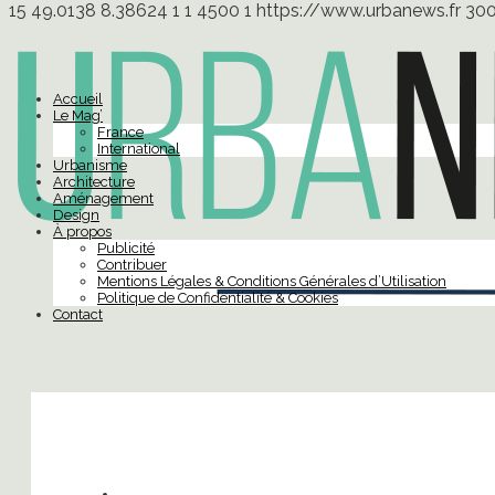
15
49.0138
8.38624
1
1
4500
1
https://www.urbanews.fr
30
Accueil
Le Mag’
France
International
Urbanisme
Architecture
Aménagement
Design
À propos
Publicité
Contribuer
Mentions Légales & Conditions Générales d’Utilisation
Politique de Confidentialité & Cookies
Contact