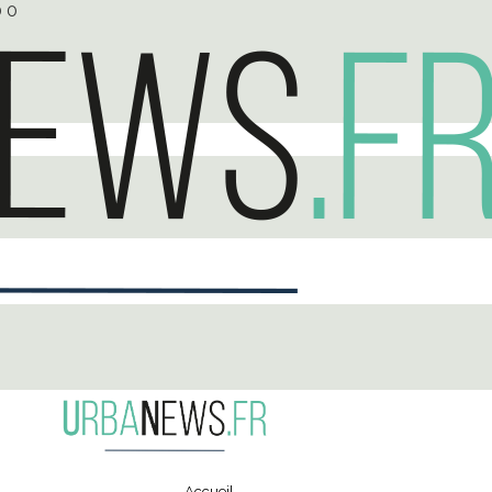
0
0
Accueil