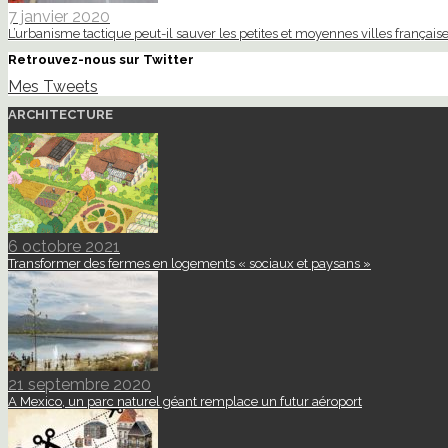
7 janvier 2020
L’urbanisme tactique peut-il sauver les petites et moyennes villes française
Retrouvez-nous sur Twitter
Mes Tweets
ARCHITECTURE
6 octobre 2021
Transformer des fermes en logements « sociaux et paysans »
21 septembre 2020
A Mexico, un parc naturel géant remplace un futur aéroport