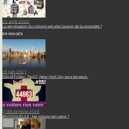
22 avril 2020
La servitisation du coliving est-elle l’avenir de la propriété ?
EN IMAGES
16 juin 2017
Clip of Friday : Two°C, New-York City sous les eaux.
7 décembre 2016
#DATAGUEULE : Ne voiture rien venir ?