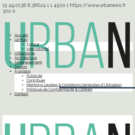
15
49.0138
8.38624
1
1
4500
1
https://www.urbanews.fr
300
0
Accueil
Le Mag’
France
International
Urbanisme
Architecture
Aménagement
Design
À propos
Publicité
Contribuer
Mentions Légales & Conditions Générales d’Utilisation
Politique de Confidentialité & Cookies
Contact