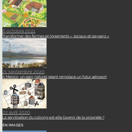
6 octobre 2021
Transformer des fermes en logements « sociaux et paysans »
21 septembre 2020
A Mexico, un parc naturel géant remplace un futur aéroport
22 avril 2020
La servitisation du coliving est-elle l’avenir de la propriété ?
EN IMAGES