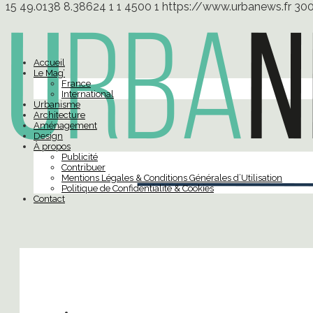
15
49.0138
8.38624
1
1
4500
1
https://www.urbanews.fr
30
Accueil
Le Mag’
France
International
Urbanisme
Architecture
Aménagement
Design
À propos
Publicité
Contribuer
Mentions Légales & Conditions Générales d’Utilisation
Politique de Confidentialité & Cookies
Contact