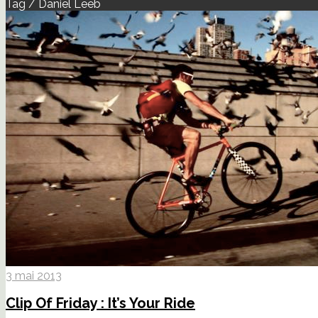
Tag / Daniel Leeb
3 mai 2013
Clip Of Friday : It’s Your Ride