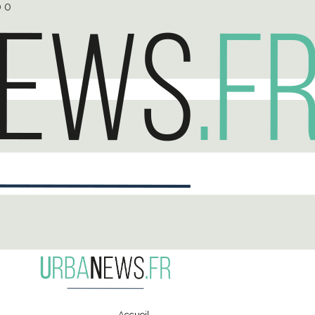
0
0
Accueil