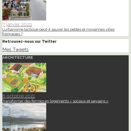
7 janvier 2020
L’urbanisme tactique peut-il sauver les petites et moyennes villes
françaises ?
Retrouvez-nous sur Twitter
Mes Tweets
ARCHITECTURE
6 octobre 2021
Transformer des fermes en logements « sociaux et paysans »