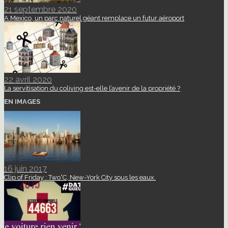
21 septembre 2020
A Mexico, un parc naturel géant remplace un futur aéroport
22 avril 2020
La servitisation du coliving est-elle l’avenir de la propriété ?
EN IMAGES
16 juin 2017
Clip of Friday : Two°C, New-York City sous les eaux.