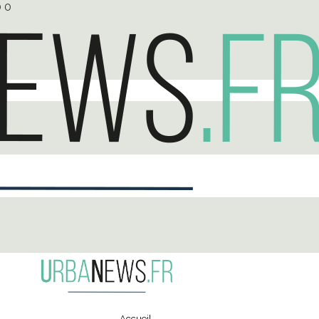
0
0
Accueil