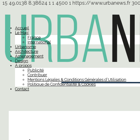
15
49.0138
8.38624
1
1
4500
1
https://www.urbanews.fr
30
Accueil
Le Mag’
France
International
Urbanisme
Architecture
Aménagement
Design
À propos
Publicité
Contribuer
Mentions Légales & Conditions Générales d’Utilisation
Politique de Confidentialité & Cookies
Contact