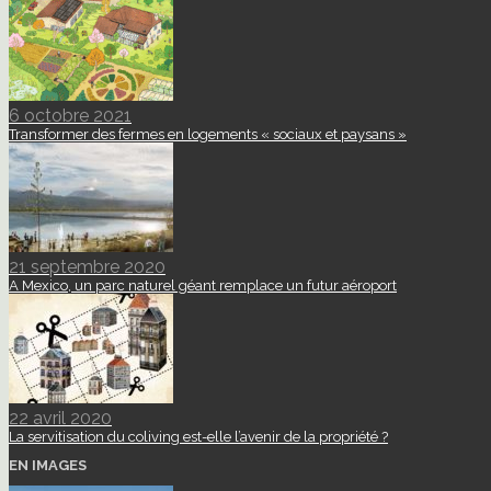
6 octobre 2021
Transformer des fermes en logements « sociaux et paysans »
21 septembre 2020
A Mexico, un parc naturel géant remplace un futur aéroport
22 avril 2020
La servitisation du coliving est-elle l’avenir de la propriété ?
EN IMAGES