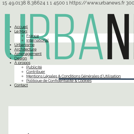
15
49.0138
8.38624
1
1
4500
1
https://www.urbanews.fr
30
Accueil
Le Mag’
France
International
Urbanisme
Architecture
Aménagement
Design
À propos
Publicité
Contribuer
Mentions Légales & Conditions Générales d’Utilisation
Politique de Confidentialité & Cookies
Contact