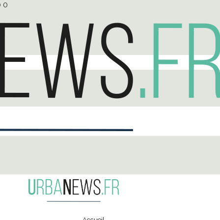
0
0
Accueil