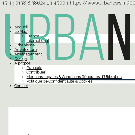
15
49.0138
8.38624
1
1
4500
1
https://www.urbanews.fr
30
Accueil
Le Mag’
France
International
Urbanisme
Architecture
Aménagement
Design
À propos
Publicité
Contribuer
Mentions Légales & Conditions Générales d’Utilisation
Politique de Confidentialité & Cookies
Contact