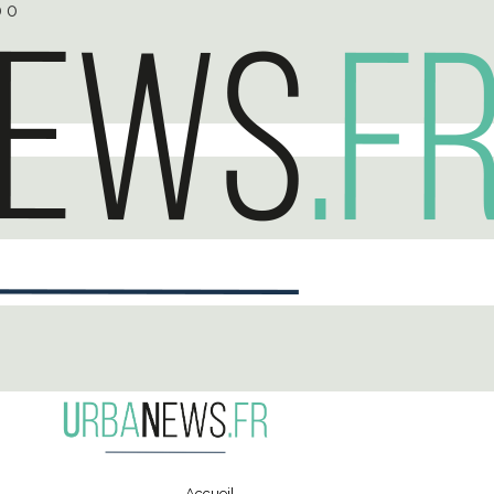
0
0
Accueil