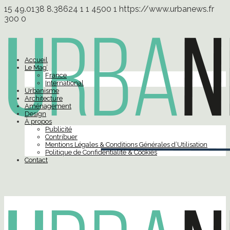
15
49.0138
8.38624
1
1
4500
1
https://www.urbanews.fr
300
0
Accueil
Le Mag’
France
International
Urbanisme
Architecture
Aménagement
Design
À propos
Publicité
Contribuer
Mentions Légales & Conditions Générales d’Utilisation
Politique de Confidentialité & Cookies
Contact