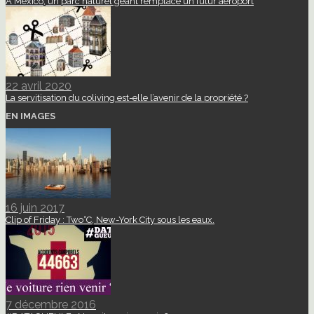
A Mexico, un parc naturel géant remplace un futur aéroport
22 avril 2020
La servitisation du coliving est-elle l’avenir de la propriété ?
EN IMAGES
16 juin 2017
Clip of Friday : Two°C, New-York City sous les eaux.
7 décembre 2016