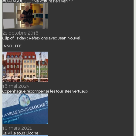
#DATAGUEULE : Ne voiture rien venir ?
21 octobre 2016
Clip of Friday : Réflexions avec Jean Nouvel
INSOLITE
16 mai 2025
Copenhague récompense les touristes vertueux
10 mars 2021
La Ville sous Cloche ?