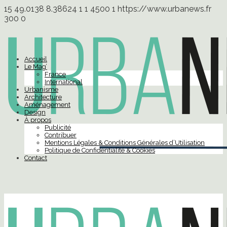
15
49.0138
8.38624
1
1
4500
1
https://www.urbanews.fr
300
0
Accueil
Le Mag’
France
International
Urbanisme
Architecture
Aménagement
Design
À propos
Publicité
Contribuer
Mentions Légales & Conditions Générales d’Utilisation
Politique de Confidentialité & Cookies
Contact