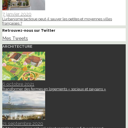
7 janvier 2020
L’urbanisme tactique peut-il sauver les petites et moyennes villes
françaises ?
Retrouvez-nous sur Twitter
Mes Tweets
ARCHITECTURE
6 octobre 2021
Transformer des fermes en logements « sociaux et paysans »
21 septembre 2020