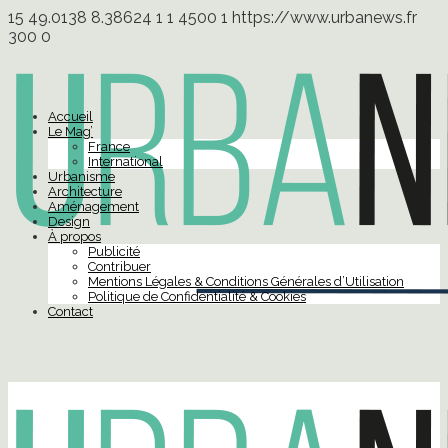
15
49.0138
8.38624
1
1
4500
1
https://www.urbanews.fr
300
0
Accueil
Le Mag’
France
International
Urbanisme
Architecture
Aménagement
Design
À propos
Publicité
Contribuer
Mentions Légales & Conditions Générales d’Utilisation
Politique de Confidentialité & Cookies
Contact