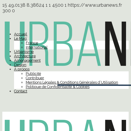
15
49.0138
8.38624
1
1
4500
1
https://www.urbanews.fr
300
0
Accueil
Le Mag’
France
International
Urbanisme
Architecture
Aménagement
Design
À propos
Publicité
Contribuer
Mentions Légales & Conditions Générales d’Utilisation
Politique de Confidentialité & Cookies
Contact