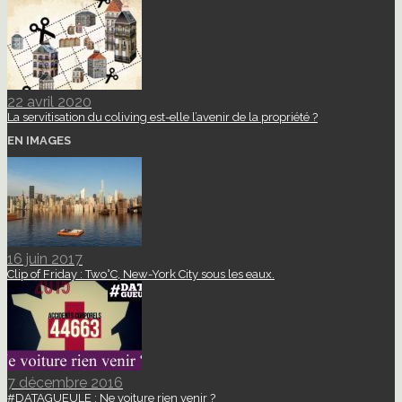
22 avril 2020
La servitisation du coliving est-elle l’avenir de la propriété ?
EN IMAGES
16 juin 2017
Clip of Friday : Two°C, New-York City sous les eaux.
7 décembre 2016
#DATAGUEULE : Ne voiture rien venir ?