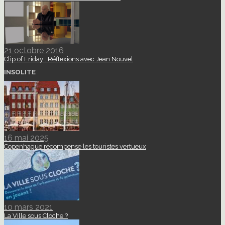
21 octobre 2016
Clip of Friday : Réflexions avec Jean Nouvel
INSOLITE
16 mai 2025
Copenhague récompense les touristes vertueux
10 mars 2021
La Ville sous Cloche ?