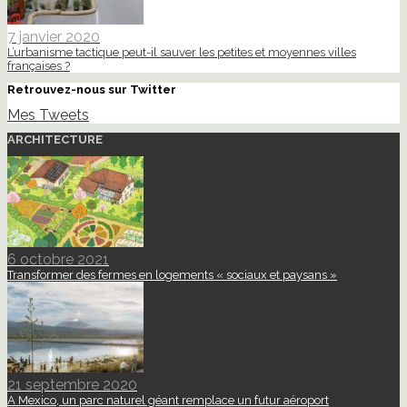
7 janvier 2020
L’urbanisme tactique peut-il sauver les petites et moyennes villes
françaises ?
Retrouvez-nous sur Twitter
Mes Tweets
ARCHITECTURE
6 octobre 2021
Transformer des fermes en logements « sociaux et paysans »
21 septembre 2020
A Mexico, un parc naturel géant remplace un futur aéroport