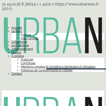
15
49.0138
8.38624
1
1
4500
1
https://www.urbanews.fr
300
0
Accueil
Le Mag’
France
International
Urbanisme
Architecture
Aménagement
Design
À propos
Publicité
Contribuer
Mentions Légales & Conditions Générales d’Utilisation
Politique de Confidentialité & Cookies
Contact