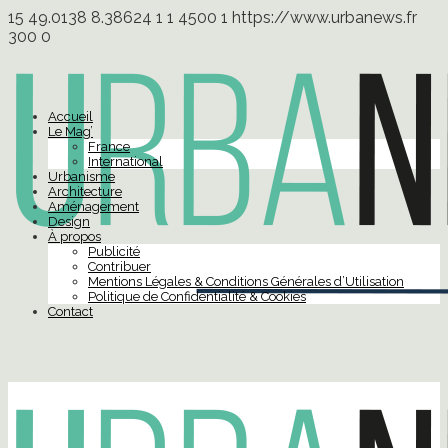
15
49.0138
8.38624
1
1
4500
1
https://www.urbanews.fr
300
0
Accueil
Le Mag’
France
International
Urbanisme
Architecture
Aménagement
Design
À propos
Publicité
Contribuer
Mentions Légales & Conditions Générales d’Utilisation
Politique de Confidentialité & Cookies
Contact