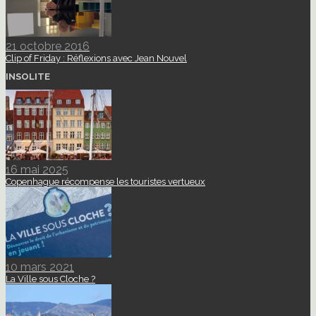
21 octobre 2016
Clip of Friday : Réflexions avec Jean Nouvel
INSOLITE
16 mai 2025
Copenhague récompense les touristes vertueux
10 mars 2021
La Ville sous Cloche ?