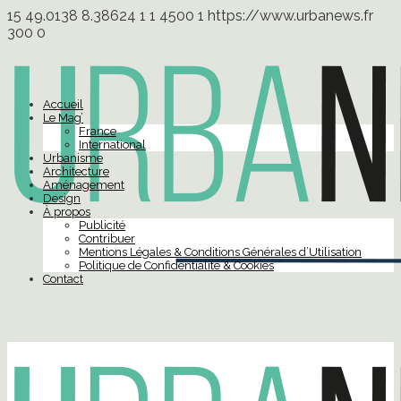
15
49.0138
8.38624
1
1
4500
1
https://www.urbanews.fr
300
0
Accueil
Le Mag’
France
International
Urbanisme
Architecture
Aménagement
Design
À propos
Publicité
Contribuer
Mentions Légales & Conditions Générales d’Utilisation
Politique de Confidentialité & Cookies
Contact