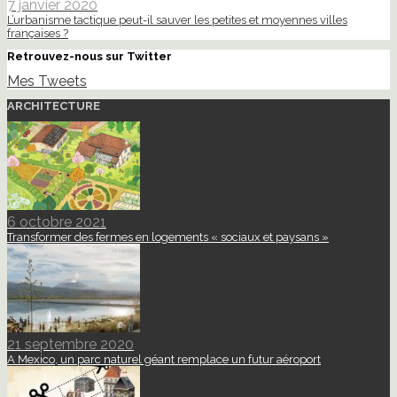
7 janvier 2020
L’urbanisme tactique peut-il sauver les petites et moyennes villes
françaises ?
Retrouvez-nous sur Twitter
Mes Tweets
ARCHITECTURE
6 octobre 2021
Transformer des fermes en logements « sociaux et paysans »
21 septembre 2020
A Mexico, un parc naturel géant remplace un futur aéroport