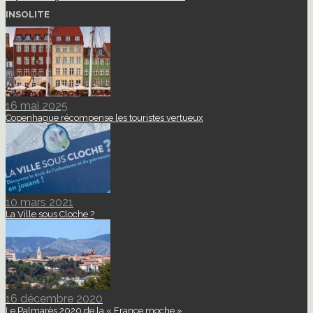
INSOLITE
16 mai 2025
Copenhague récompense les touristes vertueux
10 mars 2021
La Ville sous Cloche ?
16 décembre 2020
Le Palmarès 2020 de la « France moche »