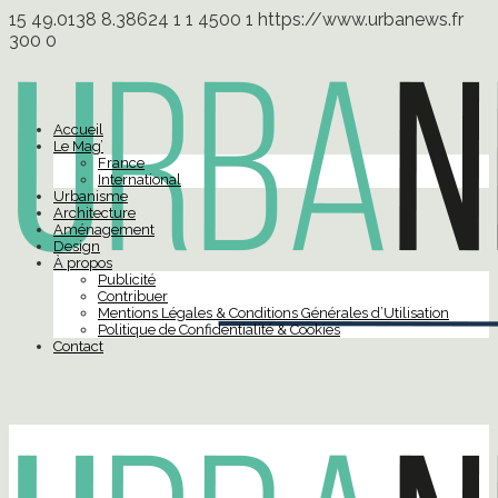
15
49.0138
8.38624
1
1
4500
1
https://www.urbanews.fr
300
0
Accueil
Le Mag’
France
International
Urbanisme
Architecture
Aménagement
Design
À propos
Publicité
Contribuer
Mentions Légales & Conditions Générales d’Utilisation
Politique de Confidentialité & Cookies
Contact