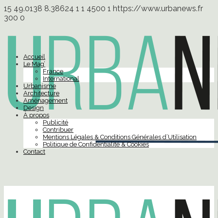
15
49.0138
8.38624
1
1
4500
1
https://www.urbanews.fr
300
0
Accueil
Le Mag’
France
International
Urbanisme
Architecture
Aménagement
Design
À propos
Publicité
Contribuer
Mentions Légales & Conditions Générales d’Utilisation
Politique de Confidentialité & Cookies
Contact