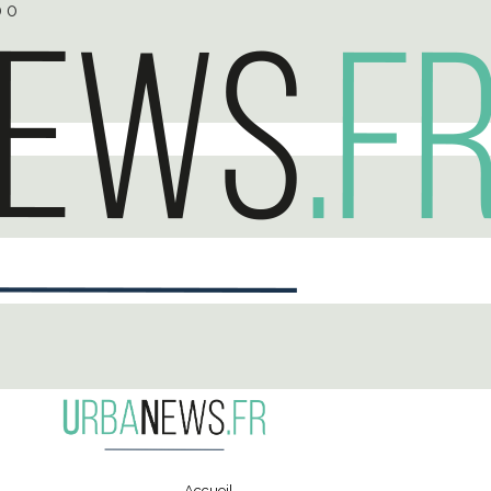
0
0
Accueil