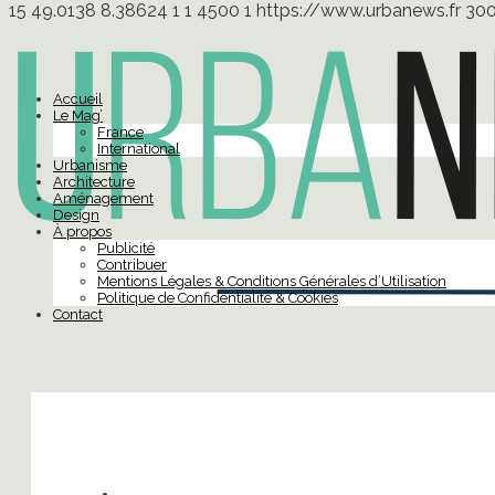
15
49.0138
8.38624
1
1
4500
1
https://www.urbanews.fr
30
Accueil
Le Mag’
France
International
Urbanisme
Architecture
Aménagement
Design
À propos
Publicité
Contribuer
Mentions Légales & Conditions Générales d’Utilisation
Politique de Confidentialité & Cookies
Contact