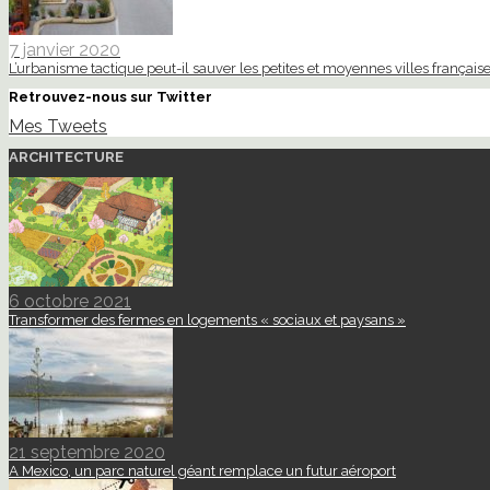
7 janvier 2020
L’urbanisme tactique peut-il sauver les petites et moyennes villes française
Retrouvez-nous sur Twitter
Mes Tweets
ARCHITECTURE
6 octobre 2021
Transformer des fermes en logements « sociaux et paysans »
21 septembre 2020
A Mexico, un parc naturel géant remplace un futur aéroport