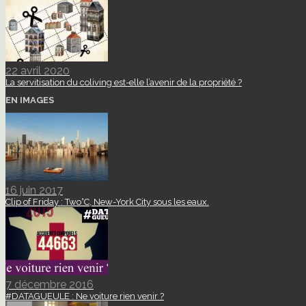
22 avril 2020
La servitisation du coliving est-elle l’avenir de la propriété ?
EN IMAGES
16 juin 2017
Clip of Friday : Two°C, New-York City sous les eaux.
7 décembre 2016
#DATAGUEULE : Ne voiture rien venir ?